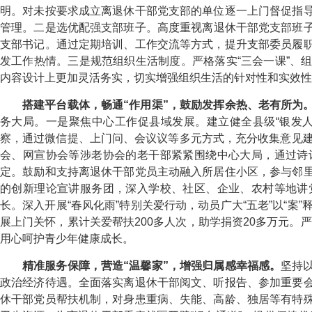
明。对未按要求成立离退休干部党支部的单位逐一上门督促指
管理。
二是选优配强支部班子。
高度重视离退休干部党支部班
支部书记。通过定期培训、工作交流等方式，提升支部委员履
发工作热情。
三是规范组织生活制度。
严格落实“三会一课”
内容设计上更加灵活务实，切实增强组织生活的针对性和实效性
搭建平台载体，畅通“作用渠”，鼓励发挥余热、老有所为
务大局。
一是聚焦中心工作促县域发展。
建立健全县级“银发
察，通过微信提、上门问、会议议等多元方式，充分收集意见建
会、网宣协会等涉老协会的老干部紧紧围绕中心大局，通过诗
定。
鼓励和支持离退休干部党员主动融入所居住小区，参与邻
的创新理论宣讲服务团，深入学校、社区、企业、农村等地讲
长。
深入开展“春风化雨”特别关爱行动，动员广大“五老”以“
展上门关怀，累计关爱帮扶200多人次，助学捐资20多万元。严
用心呵护青少年健康成长。
精准服务保障，营造“温馨家”，增强归属感幸福感。
坚持
政治经济待遇。
全面落实离退休干部阅文、听报告、参加重要
休干部党员帮扶机制，对身患重病、失能、高龄、独居等有特