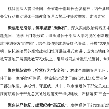
桃源县深入贯彻全国、全省老干部局长会议精神，结合县
务实行动推动退休干部教育管理监督工作提质增效、走深走实，
聚焦思想引领
，筑牢思想
“压舱石”。
深入实施政治铸魂固
题党日、送学上门等形式，组织退休干部深入学习党的创新理论
建“桃源银发宣讲团”，结合翦伯赞故居等红色资源，开展“党史
明，依托徐溶熙苏维埃政权旧址开展沉浸式宣讲，成为当地红
教育基地开展廉政教育2次以上，引导老同志常敲思想警钟、常
聚焦规范
管控，拧紧行为
“安全阀”。
构建全周期管理闭环，
伴干部一生”的闭环体系。探索制定退休干部纪律规矩负面清单
干部知敬畏、存戒惧、守底线。其中，陬市镇退休干部党总支
漆河镇退休干部党总支通过规范支部组织建设、严格落实“三会
聚焦从严执纪
，绷紧纪律
“高压线”。
发挥退休干部党组织