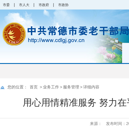
|
|
|
市委
市人大
市政府
市政协
您的位置：
首页
>
业务工作
>
服务管理
>
详细内容
用心用情精准服务 努力
来源：
发布时间：2021