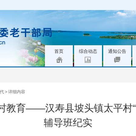
|
|
|
首页
综合动态
通知公告
代
>
详细内容
村教育——汉寿县坡头镇太平村“
辅导班纪实