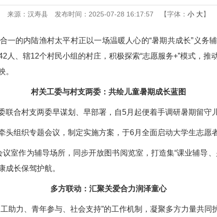
来源：汉寿县
发布时间：2025-07-28 16:17:57
【字体：
小
大
】
合一的内陆渔村太平村正以一场温暖人心的“暑期共成长”义务
142人、辖12个村民小组的村庄，积极探索“志愿服务+”模式
映。
村关工委与村支两委：共绘儿童暑期成长蓝图
委联合村支两委早谋划、早部署，自5月起便着手调研暑期留守儿
牵头组织专题会议，制定实施方案，于6月全面启动大学生志愿
会议室作为辅导场所，同步开放图书阅览室，打造集“课业辅导、
康成长保驾护航。
多方联动：汇聚关爱合力润泽童心
关工助力、青年参与、社会支持”的工作机制，凝聚多方力量共同