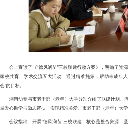
会上宣读了《“德风润苗”三校联建行动方案》
，明确了
资
家校共育、学术交流五大
活动
，通过精准施策，帮助未成年人
会”的目标。
湖南幼专与市老干部（老年）大学
分别介绍了联建计划
。
展爱心助学与励志帮扶，
实现
精准关爱
。市
老干部
（老年）
大学
会议指出
，开展“德风润苗”三校联建，核心是整合资源、