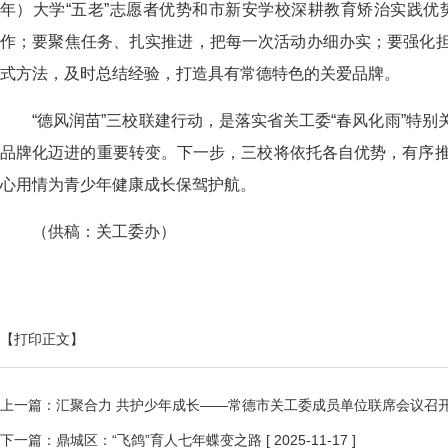
年）大学“五老”志愿者优势
和
市新安学校深耕教育矫治实践
优
作；要聚焦任务、扎实推进，
把每一次活动办细办实
；要强化
式方法
，
及时总结经验，打造具有常德特色的关爱品牌。
“德风润苗”三校联建行动，
是落实省关工委“春风化雨”特别
品牌化迈进
的重要转变
。下一步，
三校将依托各自优势，
有序
心用情为青少年健康成长保驾护航
。
（
供稿：
关工委办
）
【打印正文】
上一篇：
汇聚合力 共护少年成长——常德市关工委成员单位联席会议召
下一篇：
鼎城区：“飞鸽”育人七年蝶变之路
[ 2025-11-17 ]