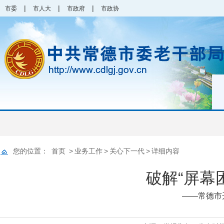
|
|
|
市委
市人大
市政府
市政协
您的位置：
首页
>
业务工作
>
关心下一代
>
详细内容
破解“屏幕
——常德市