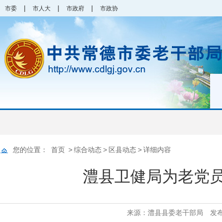
|
|
|
市委
市人大
市政府
市政协
您的位置：
首页
>
综合动态
>
区县动态
>
详细内容
澧县卫健局为老党员
来源：澧县县委老干部局
发布