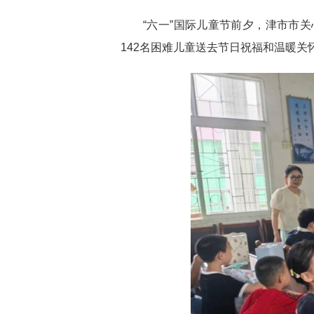
“六一”国际儿童节
前夕
，津市市关
142名困难儿童送去节日祝福和温暖关