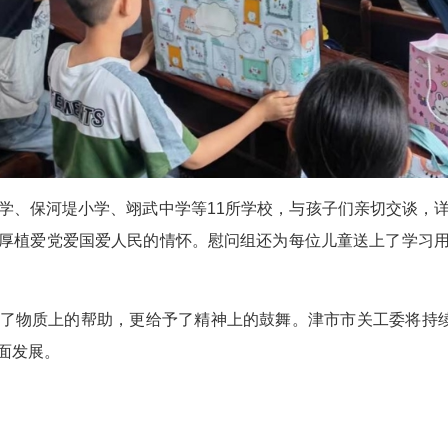
学、
保河堤小学、翊武中学等
11所学校，与
孩子们
亲切交谈，
厚植爱党爱国爱人民的
情怀。慰问组还
为每位儿童送上了学习
了物质上的帮助，更给予了精神上的鼓舞。
津市市关工委
将持
面发展。