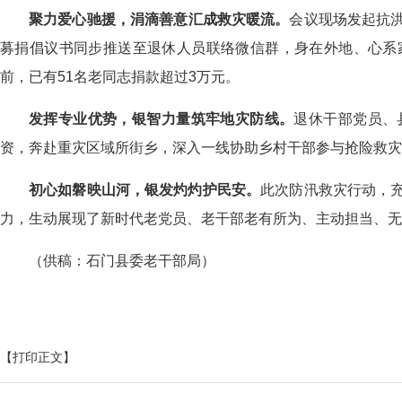
聚力爱心驰援
，
涓滴善意汇
成
救灾暖流
。
会议现场发起抗
募捐倡议书同步推送至退休人员联络微信群，身在外地、心系
前，已有
51
名老同志
捐款超过
3万元。
发挥专业优势
，
银智力量筑牢地灾防线
。
退休干部
党员
、
资，奔赴重灾区域所街乡，深入一线
协助乡村干部
参与抢险救灾
初心如磐映山河，银发灼灼护民安。
此次防汛救灾行动，
力，生动展现了新时代老党员、老干部老有所为、主动担当、无
（
供稿：石门县委老干部局
）
【打印正文】