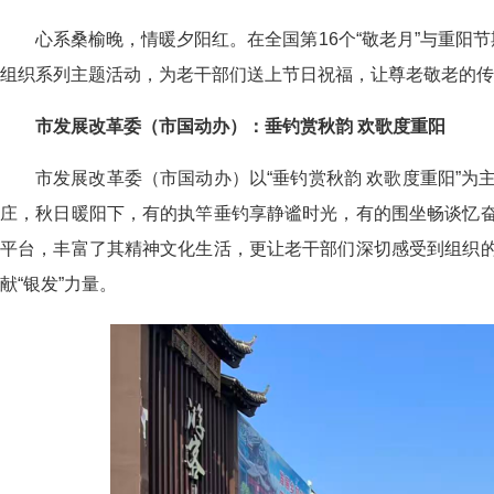
心系桑榆晚，情暖夕阳红。在全国第16个“敬老月”与重阳
组织系列主题活动，为老干部们送上节日祝福，让尊老敬老的传
市发展改革委（市国动办）：垂钓赏秋韵 欢歌度重阳
市发展改革委（市国动办）以“垂钓赏秋韵 欢歌度重阳”
庄，秋日暖阳下，有的执竿垂钓享静谧时光，有的围坐畅谈忆
平台，丰富了其精神文化生活，更让老干部们深切感受到组织
献“银发”力量。