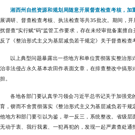
湘西州自然资源和规划局随意开展
督查检查考核，加
展调研、督查检查考核、执法检查等共
35
批次。期间，开
扰督查”实行赋“码”监管工作要求，存在未经审批备案擅自
反了《整治形式主义为基层减负若干规定》关于督查检查
以上典型问题暴露出一些地方和单位贯彻落实
整治形
治非法侵占永久基本农田作表面文章，
在排查整改中搞形
担。
各地各部门要
认真学习领会习近
平总书记关于加强党
育，
锲而不舍贯彻落实
《整治
形式主义为基层减负若干规
他地方和部门要引以为鉴，举一反三，
系统整改。省级层
无动于衷、我行我素、一犯再犯的，发现一起严肃查处通