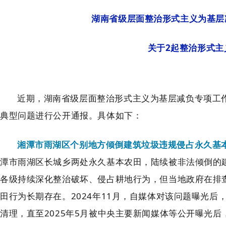
湖南省级层面整治形式主义为基层
关于
2
起整治形式主
近期，湖南省级层面整治形式主义为基层减负专项工
典型问题进行公开通报。具体如下：
湘潭市雨湖区
个别地方倾倒建筑垃圾违规
侵占永久基
潭市
雨湖区长城乡两处永久基本农田，陆续被
非法
倾倒的
各级
持续
深化整治破坏、侵占耕地行为
，
但当地政府在排
田行为长期存在。
2024
年
11
月，自媒体对该问题曝光后
清理
，
直至
2025
年
5
月
被中央主要新闻媒体等公开
曝光
后