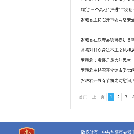
锚定“三个高地” 推进“二次创
罗毅君主持召开市委网络安
罗毅君在汉寿县调研春耕备
常德对群众身边不正之风和
罗毅君：发展是最大的民生
罗毅君主持召开常德市委党
育成效周振宇出席
罗毅君开展春节前走访慰问
首页
上一页
1
2
3
版权所有：中共常德市委老