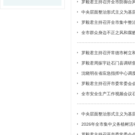
罗毅君主持召开全市防御台风
中央层面整治形式主义为基层
基层减负典型问题
罗毅君主持召开全市集中整治
全市群众身边不正之风和腐
罗毅君主持召开常德市树立
罗毅君周振宇赴石门县调研
沈晓明在省应急指挥中心调
罗毅君主持召开市委常委会
全市安全生产工作视频会议召
中央层面整治形式主义为基层
基层减负典型问题
2026年全市集中义务植树活
罗毅君主持召开市委常委会