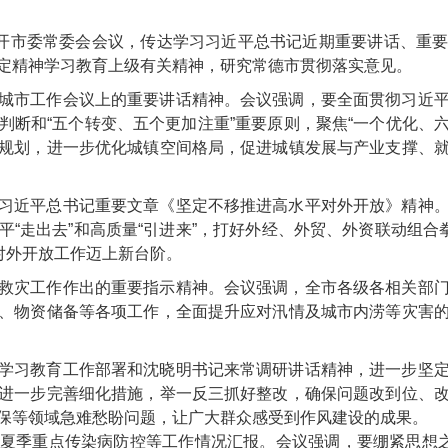
召开市委常委会会议，传达学习习近平总书记近期重要讲话、重
定精神学习教育上级有关精神，研究常德市贯彻落实意见。
城市工作会议上的重要讲话精神。会议强调，要全面贯彻习近
断和“五个转变、五个更加注重”重要原则，聚焦“一个优化、六
规划，进一步优化城镇空间格局，促进城镇发展与产业支撑、
习近平总书记重要文章《坚定不移推进高水平对外开放》精神
“走出去”和高质量“引进来”，打好外经、外贸、外资联动组合
对外开放工作迈上新台阶。
救灾工作作出的重要指示精神。会议强调，全市各级各相关部
、物资储备等各项工作，全面提升应对汛情及城市内涝等灾害
学习教育工作部署和沈晓明书记来常调研讲话精神，进一步坚
进一步完善细化措施，举一反三抓好整改，确保问题改到位、
保等领域急难愁盼问题，让广大群众感受到作风建设的成果。
夏季重点传染病防控等工作情况汇报。会议强调，要绷紧思想之