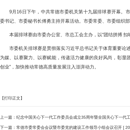
9月16日下午，中共常德市委机关第十九届排球赛开幕。
委书记、市委秘书长傅勇主持开幕活动。市委常委、市委组织部
本届排球赛由市委办公室、市总工会主办，以“团结拼搏 扣响
市委机关排球赛是贯彻落实习近平总书记关于体育重要论
为媒、以赛聚力、以赛赋能，传递活力健康的良好风尚，彰显团
创业”，加快推动常德高质量发展注入澎湃动力。
【打印正文】
上一篇：
纪念中国关心下一代工作委员会成立35周年暨全国关心下一代
下一篇：
常德市委常委会会议暨市委党的建设工作领导小组会议召开
[ 2